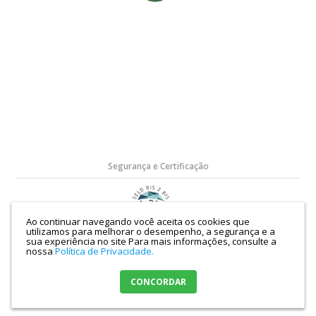
Segurança e Certificação
Ao continuar navegando você aceita os cookies que
utilizamos para melhorar o desempenho, a segurança e a
Razão Social: Potencial Suprimentos de Informática LTDA | CNPJ:
sua experiência no site
Para mais informações, consulte a
07.152.924/0001-52 | Rua Rodolfo Cremm, 6650, Jd. Andrade, Maringá-Paraná |
nossa
Política de Privacidade.
Mapa do site
CONCORDAR
Crie sua loja virtual
com a melhor empresa de e-commerce do Brasil.